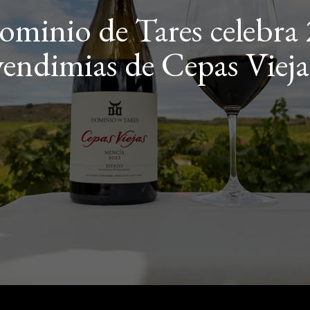
minio de Tares celebra
vendimias de Cepas Vieja