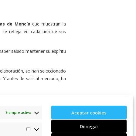
jas de Mencía
que muestran la
 y se refleja en cada una de sus
haber sabido mantener su espíritu
 elaboración, se han seleccionado
 Y antes de salir al mercado, ha
Aceptar cookies
Siempre activo
Entrevista a Rafael Somonte en Dos hasta
Denegar