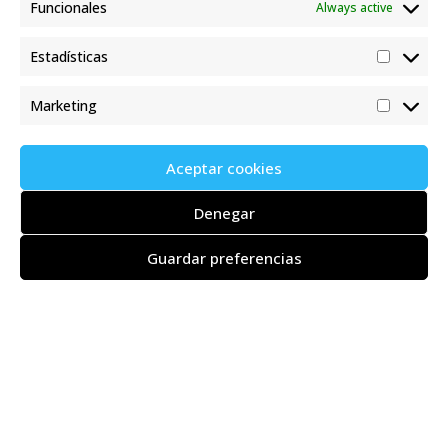
Funcionales
Always active
Estadísticas
Marketing
26 July 2018
The FT’s wine correspondent Jancis Robinson tastes Baltos and
Aceptar cookies
Bembibre
Denegar
READ MORE
Guardar preferencias