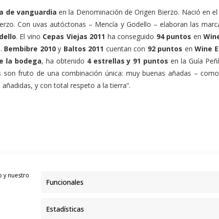
a de vanguardia
en la Denominación de Origen Bierzo. Nació en el 
Bierzo. Con uvas autóctonas – Mencía y Godello – elaboran las mar
dello
. El vino
Cepas Viejas 2011
ha conseguido
94 puntos
en
Wine
5
.
Bembibre 2010
y
Baltos 2011
cuentan con
92 puntos
en
Wine E
de la bodega
, ha obtenido
4 estrellas y 91 puntos
en la Guía Peñ
s son fruto de una combinación única: muy buenas añadas – como 
 añadidas, y con total respeto a la tierra”.
 el año 2000 en tierras del Bierzo. Con Dominio Dostares y
n los vinos bajo las Denominaciones Bierzo, Vinos de la Tie
b y nuestro
Funcionales
yen en España y se exportan principalmente a los países nórd
Estadísticas
ión