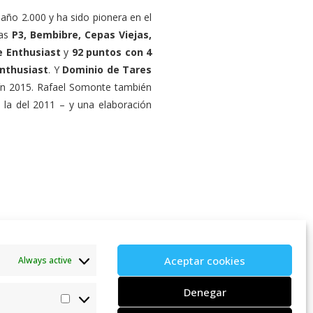
año 2.000 y ha sido pionera en el
cas
P3, Bembibre, Cepas Viejas,
 Enthusiast
y
92 puntos con 4
nthusiast
. Y
Dominio de Tares
ín 2015. Rafael Somonte también
la del 2011 – y una elaboración
 Pazos de Lusco conforman un
rra de Castilla y León y Rías
Aceptar cookies
Always active
icos, Canadá, Estados Unidos y
Tombú, the 2014 vinta
Denegar