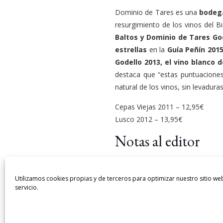
Dominio de Tares es una
bodeg
resurgimiento de los vinos del 
Baltos y Dominio de Tares Go
estrellas
en la
Guía Peñín 201
Godello 2013, el vino blanco 
destaca que “estas puntuacione
natural de los vinos, sin levaduras
Cepas Viejas 2011 – 12,95€
Lusco 2012 – 13,95€
Notas al editor
Dominio de Tares comenzó en
grupo de bodegas que elabora
Utilizamos cookies propias y de terceros para optimizar nuestro sitio we
servicio.
Baixas. Los vinos se distribu
México.
Para más informac