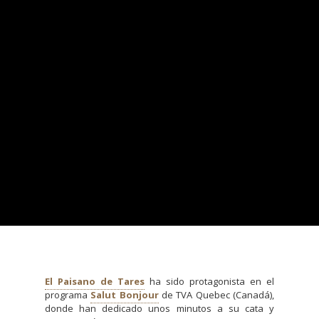
El Paisano de Tares
ha sido protagonista en el
programa
Salut Bonjour
de TVA Quebec (Canadá),
donde han dedicado unos minutos a su cata y