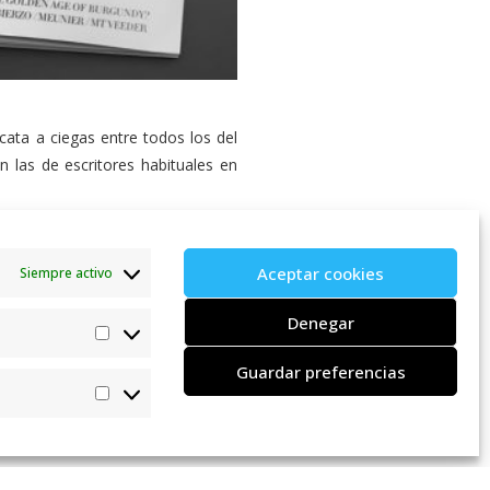
ata a ciegas entre todos los del
an las de escritores habituales en
ford: “
Bembibre
es otro vino con
erales, intensidad y frescura; lo
Aceptar cookies
Siempre activo
Cata de Baltos y Bembibre por Jancis Robi
Denegar
vas procedentes de seis pagos
lla.
Guardar preferencias