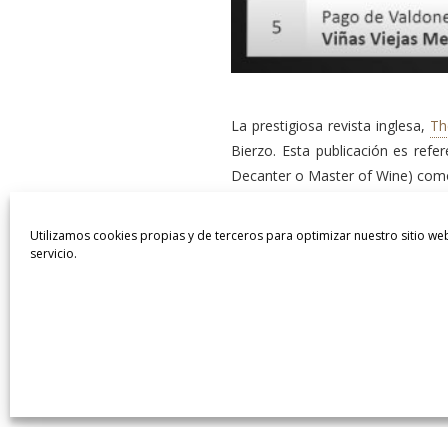
La prestigiosa revista inglesa,
Th
Bierzo. Esta publicación es refer
Decanter o Master of Wine) como 
La cata fue realizada por Andrew 
Utilizamos cookies propias y de terceros para optimizar nuestro sitio we
el cual El Bierzo alcanza a Burd
servicio.
tiene todo. ¡Bravo!”.
 Rafael Somonte, mejor enólogo para la Guí
Desde su primera añada en el
octogenarios de El Bierzo, con u