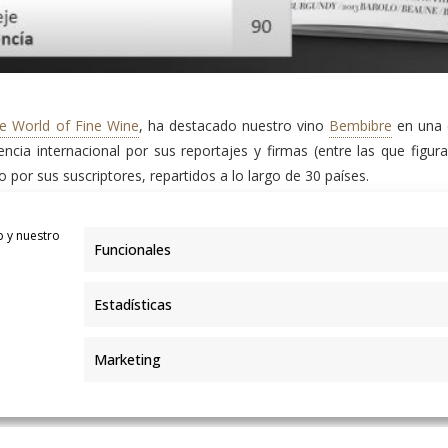
e World of Fine Wine
, ha destacado nuestro vino
Bembibre
en una c
encia internacional por sus reportajes y firmas (entre las que figur
por sus suscriptores, repartidos a lo largo de 30 países.
Jefford, Jesús Barquín y Richard Mayson y, en palabras del propio Jef
b y nuestro
eos. No se echa en falta absolutamente nada: fruta, tanino, notas min
Funcionales
a Sevi
Estadísticas
 año 2001, nuestro vino
Bembibre
se elabora con las mejores u
na crianza de 16 meses en barrica y 24 meses posteriormente en bote
Marketing